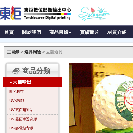
首頁
關於我們
商品目錄
實績圖片
材質介紹
▼
>
>
主目錄
道具周邊
立體道具
商品分類
▪
大圖輸出
阻光帆布
UV-燈箱片
UV-亮面超透貼
UV-霧面半透背膠
UV-靜電貼背膠