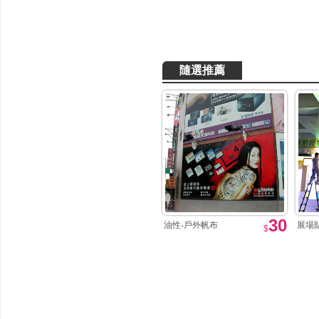
隨選推薦
30
油性-戶外帆布
展場
$