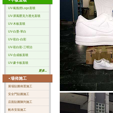
▪
平板直噴
UV-氣氛燈Logo直噴
UV-屏風壓克力透光直噴
UV-木板直噴
UV-白墨-單白
UV-彩白-白彩
UV-彩白彩-三明治
UV-合成板直噴
UV-豪卡板直噴
更多...
▪
場佈施工
展場貼圖佈置施工
安全門貼圖施工
店面貼圖陳列施工
帆布安裝施工