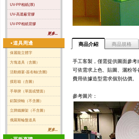
UV-PP相紙(厚)
UV-高遮蔽背膠
UV-PP相紙背膠
更多...
▪
道具周邊
商品介紹
商品規格
保麗龍立體字
手工客製，僅需提供圖面參考
方塊道具（含圖）
可依需求上色、貼圖、灑粉等
活動婚宴-簽名軸(含圖)
費用依據造型需求個別估價。
摸彩箱（含圖）
手舉牌（單面或雙面）
參考圖片：
鋁製掛軸（不含圖）
立牌鐵腳架（不含圖）
俄羅斯輪盤道具
更多...