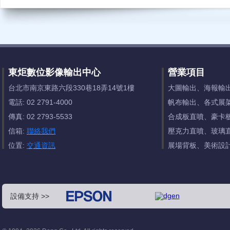
東炬數位影像輸出中心
營業項目
台北市南京東路六段330巷18弄14號1樓
大圖輸出、海報輸
電話: 02 2791-4000
帆布輸出、各式展
傳真: 02 2793-5533
合成板直噴、豪卡
信箱:
聯絡我們
壓克力直噴、玻璃
位置:
交通資訊
展場背板、美術設
設備支持 >>