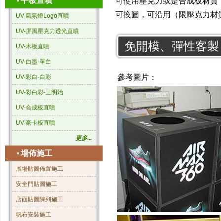
▪
平板直噴
可使用壓克力或是合成板材質
可換圖，可沿用（限壓克力材
UV-氣氛燈Logo直噴
UV-屏風壓克力透光直噴
免開模、彈性客製
UV-木板直噴
UV-白墨-單白
參考圖片：
UV-彩白-白彩
UV-彩白彩-三明治
UV-合成板直噴
UV-豪卡板直噴
更多...
▪
場佈施工
展場貼圖佈置施工
安全門貼圖施工
店面貼圖陳列施工
帆布安裝施工