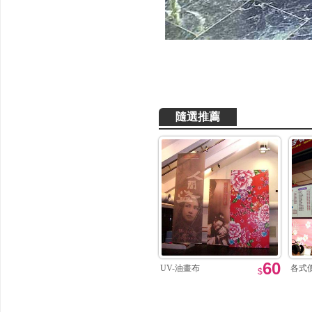
隨選推薦
60
UV-油畫布
各式
$