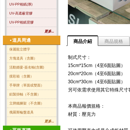
UV-PP相紙(厚)
UV-高遮蔽背膠
UV-PP相紙背膠
更多...
▪
道具周邊
商品介紹
商品規格
保麗龍立體字
制式尺寸：
方塊道具（含圖）
15cm*15cm（4至6面貼圖）
活動婚宴-簽名軸(含圖)
20cm*20cm（4至6面貼圖）
摸彩箱（含圖）
30cm*30cm（4至6面貼圖）
手舉牌（單面或雙面）
另可依需求使用其它特殊尺寸
鋁製掛軸（不含圖）
立牌鐵腳架（不含圖）
本商品報價規格：
俄羅斯輪盤道具
材質：壓克力
更多...