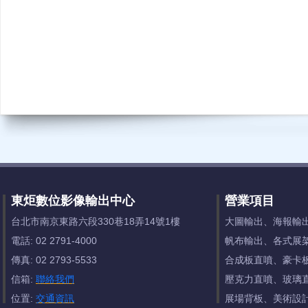
東炬數位影像輸出中心
營業項目
台北市南京東路六段330巷18弄14號1樓
大圖輸出、海報輸
電話: 02 2791-4000
帆布輸出、各式展
傳真: 02 2793-5533
合成板直噴、豪卡
信箱:
聯絡我們
壓克力直噴、玻璃
位置:
交通資訊
展場背板、美術設