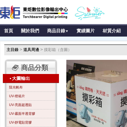
首頁
關於我們
商品目錄
實績圖片
材質介紹
▼
>
>
主目錄
道具周邊
摸彩箱（含圖）
商品分類
▪
大圖輸出
阻光帆布
UV-燈箱片
UV-亮面超透貼
UV-霧面半透背膠
UV-靜電貼背膠