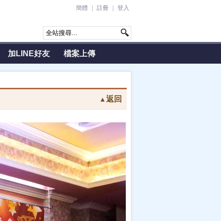
簡體
|
註冊
|
登入
加LINE好友
檔案上傳
返回
▲