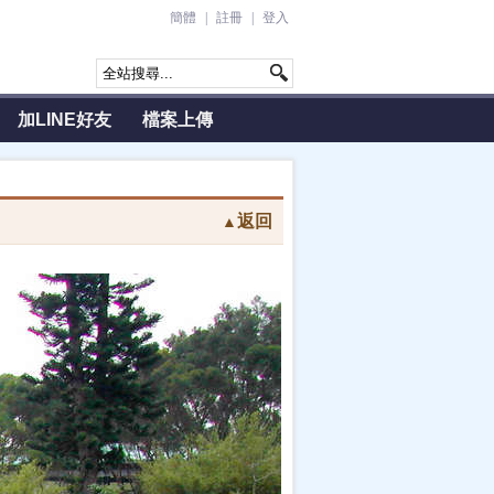
簡體
|
註冊
|
登入
加LINE好友
檔案上傳
返回
▲