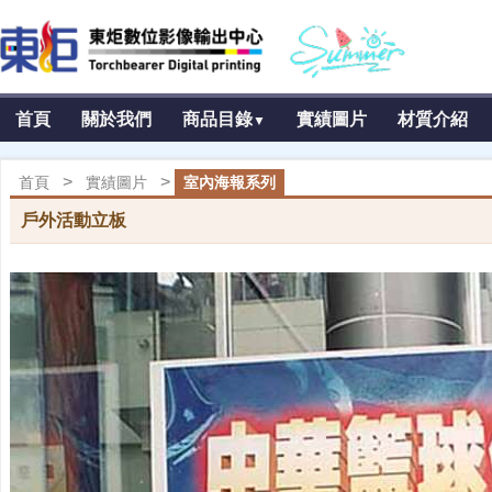
首頁
關於我們
商品目錄
實績圖片
材質介紹
▼
>
>
首頁
實績圖片
室內海報系列
戶外活動立板