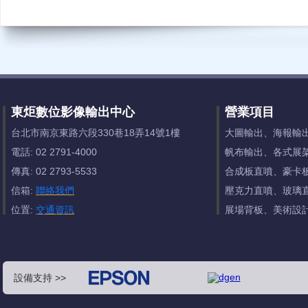
東炬數位影像輸出中心
營業項目
台北市南京東路六段330巷18弄14號1樓
大圖輸出、海報輸
電話: 02 2791-4000
帆布輸出、各式展
傳真: 02 2793-5533
合成板直噴、豪卡
信箱:
聯絡我們
壓克力直噴、玻璃
位置:
交通資訊
展場背板、美術設
設備支持 >>