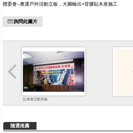
體委會--奧運戶外活動立板，大圖輸出+背膠貼木座施工
詢問此圖片
記者會活動背板
隨選推薦