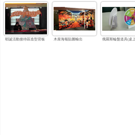
耶誕活動接待區造型背板
木座海報貼圖輸出
俄羅斯輪盤道具(桌上