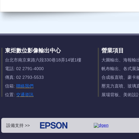
東炬數位影像輸出中心
營業項目
台北市南京東路六段330巷18弄14號1樓
大圖輸出、海報輸
電話: 02 2791-4000
帆布輸出、各式展
傳真: 02 2793-5533
合成板直噴、豪卡
信箱:
聯絡我們
壓克力直噴、玻璃
位置:
交通資訊
展場背板、美術設
設備支持 >>