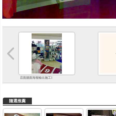
店面牆面海報輸出施工1
隨選推薦