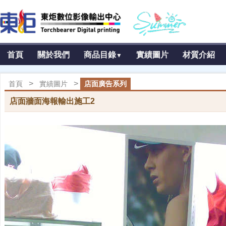
首頁
關於我們
商品目錄
實績圖片
材質介紹
▼
>
>
首頁
實績圖片
店面廣告系列
店面牆面海報輸出施工2