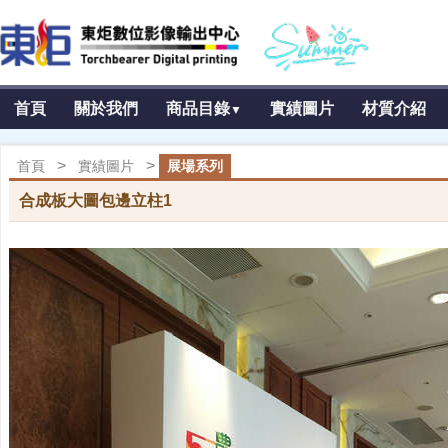
首頁
關於我們
商品目錄
實績圖片
材質介紹
▼
>
>
首頁
實績圖片
展場系列
合成板大圖包邊立柱1