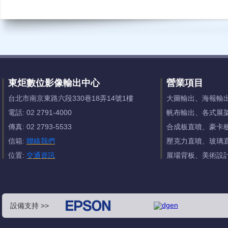
東炬數位影像輸出中心
營業項目
台北市南京東路六段330巷18弄14號1樓
大圖輸出、海報輸
電話: 02 2791-4000
帆布輸出、各式展
傳真: 02 2793-5533
合成板直噴、豪卡
信箱:
聯絡我們
壓克力直噴、玻璃
位置:
交通資訊
展場背板、美術設
設備支持 >>