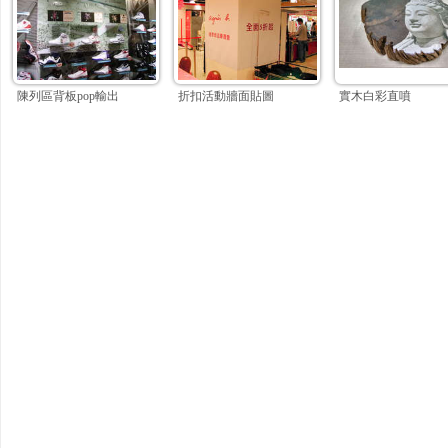
陳列區背板pop輸出
折扣活動牆面貼圖
實木白彩直噴