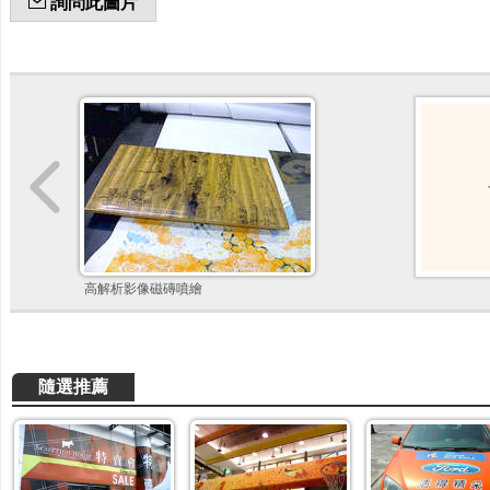
詢問此圖片
高解析影像磁磚噴繪
隨選推薦