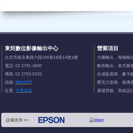
東炬數位影像輸出中心
營業項目
台北市南京東路六段330巷18弄14號1樓
大圖輸出、海報輸
電話: 02 2791-4000
帆布輸出、各式展
傳真: 02 2793-5533
合成板直噴、豪卡
信箱:
聯絡我們
壓克力直噴、玻璃
位置:
交通資訊
展場背板、美術設
設備支持 >>