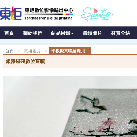
首頁
關於我們
商品目錄
實績圖片
材質介紹
▼
>
>
首頁
實績圖片
平板擬真噴繪應用...
銀漆磁磚數位直噴