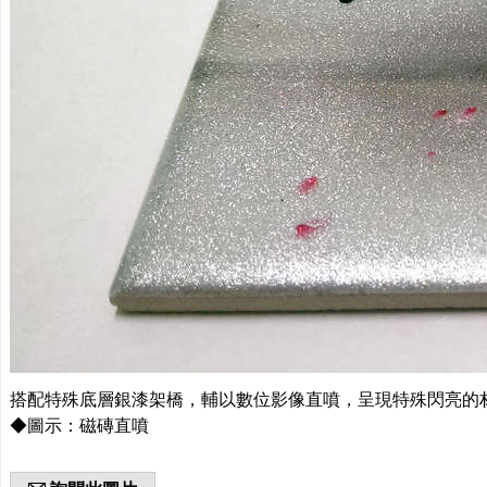
搭配特殊底層銀漆架橋，輔以數位影像直噴，呈現特殊閃亮的
◆圖示：磁磚直噴