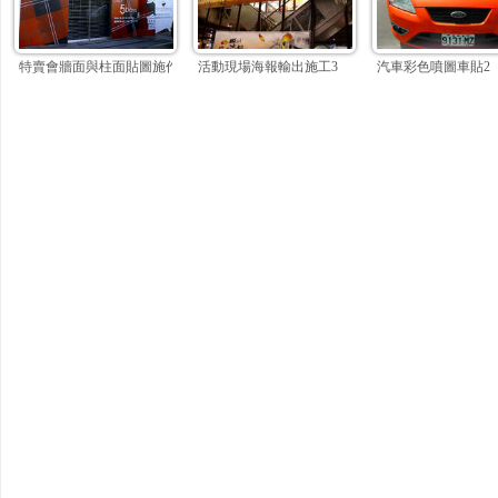
特賣會牆面與柱面貼圖施作
活動現場海報輸出施工3
汽車彩色噴圖車貼2