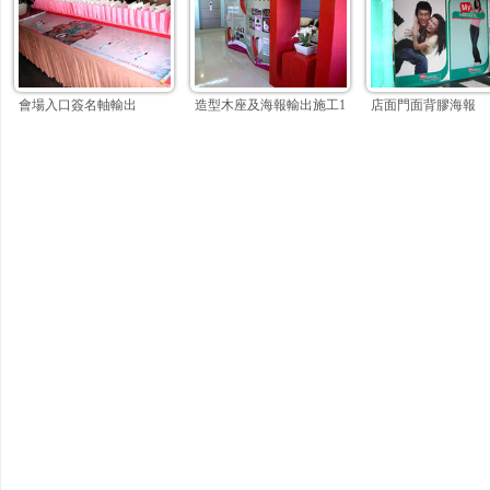
會場入口簽名軸輸出
造型木座及海報輸出施工1
店面門面背膠海報