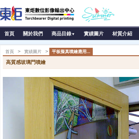
首頁
關於我們
商品目錄
實績圖片
材質介紹
▼
>
>
首頁
實績圖片
平板擬真噴繪應用...
高質感玻璃門噴繪