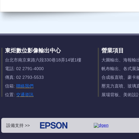
東炬數位影像輸出中心
營業項目
台北市南京東路六段330巷18弄14號1樓
大圖輸出、海報輸
電話: 02 2791-4000
帆布輸出、各式展
傳真: 02 2793-5533
合成板直噴、豪卡
信箱:
聯絡我們
壓克力直噴、玻璃
位置:
交通資訊
展場背板、美術設
設備支持 >>