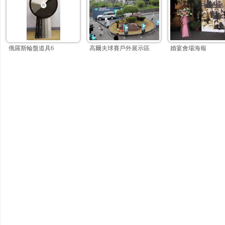
俄羅斯輪盤道具6
高爾夫球賽戶外展示區
婚宴會場海報