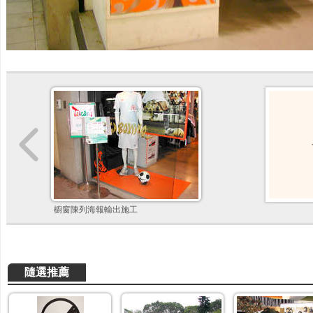
櫥窗陳列海報輸出施工
隨選推薦