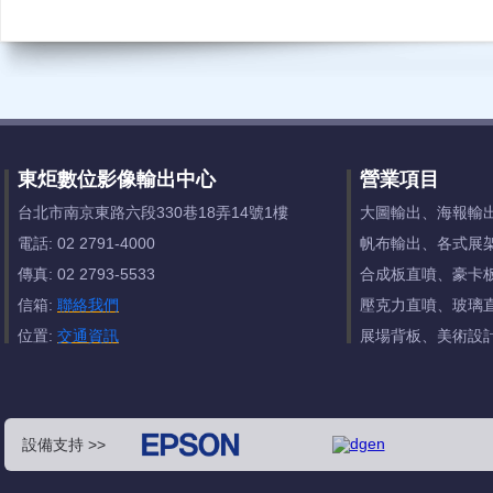
東炬數位影像輸出中心
營業項目
台北市南京東路六段330巷18弄14號1樓
大圖輸出、海報輸
電話: 02 2791-4000
帆布輸出、各式展
傳真: 02 2793-5533
合成板直噴、豪卡
信箱:
聯絡我們
壓克力直噴、玻璃
位置:
交通資訊
展場背板、美術設
設備支持 >>