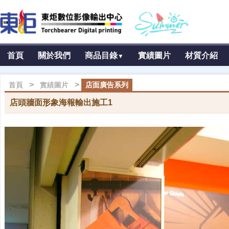
首頁
關於我們
商品目錄
實績圖片
材質介紹
▼
>
>
首頁
實績圖片
店面廣告系列
店頭牆面形象海報輸出施工1