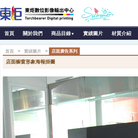
首頁
關於我們
商品目錄
實績圖片
材質介紹
▼
>
>
首頁
實績圖片
店面廣告系列
店面櫥窗形象海報掛圖