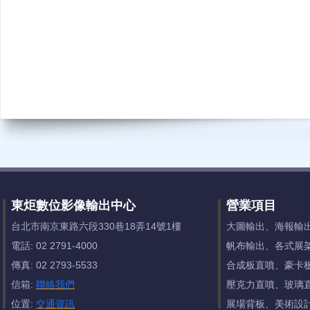
東炬數位影像輸出中心
營業項目
台北市南京東路六段330巷18弄14號1樓
大圖輸出、海報輸
電話: 02 2791-4000
帆布輸出、各式展
傳真: 02 2793-5533
合成板直噴、豪卡
信箱:
聯絡我們
壓克力直噴、玻璃
位置:
交通資訊
展場背板、美術設