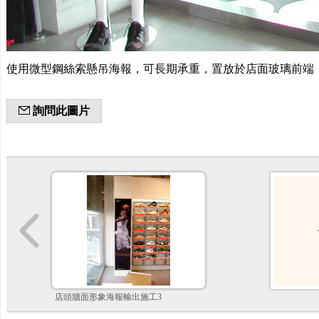
使用微型鋼絲索懸吊海報，可長期承重，置放於店面玻璃前端
詢問此圖片
店頭牆面形象海報輸出施工3