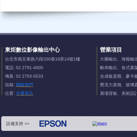
東炬數位影像輸出中心
營業項目
台北市南京東路六段330巷18弄14號1樓
大圖輸出、海報輸
電話: 02 2791-4000
帆布輸出、各式展
傳真: 02 2793-5533
合成板直噴、豪卡
信箱:
聯絡我們
壓克力直噴、玻璃
位置:
交通資訊
展場背板、美術設
設備支持 >>