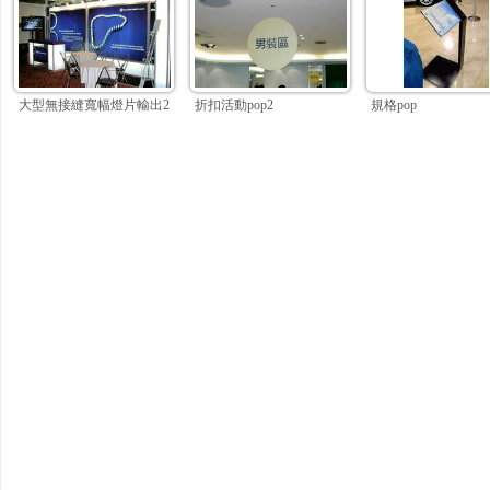
大型無接縫寬幅燈片輸出2
折扣活動pop2
規格pop