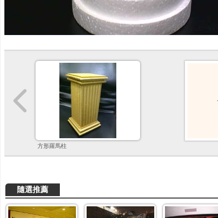
方形羅馬柱
隨選推薦