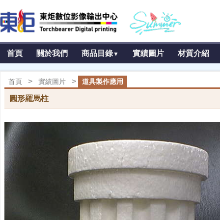
首頁
關於我們
商品目錄
實績圖片
材質介紹
▼
>
>
首頁
實績圖片
道具製作應用
圓形羅馬柱