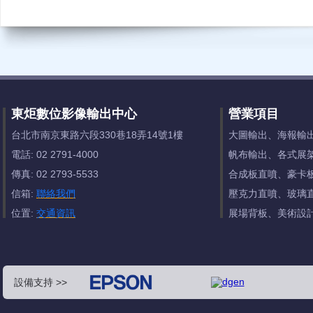
東炬數位影像輸出中心
營業項目
台北市南京東路六段330巷18弄14號1樓
大圖輸出、海報輸
電話: 02 2791-4000
帆布輸出、各式展
傳真: 02 2793-5533
合成板直噴、豪卡
信箱:
聯絡我們
壓克力直噴、玻璃
位置:
交通資訊
展場背板、美術設
設備支持 >>