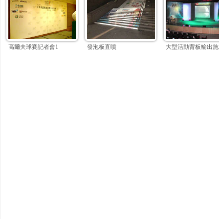
高爾夫球賽記者會1
發泡板直噴
大型活動背板輸出施