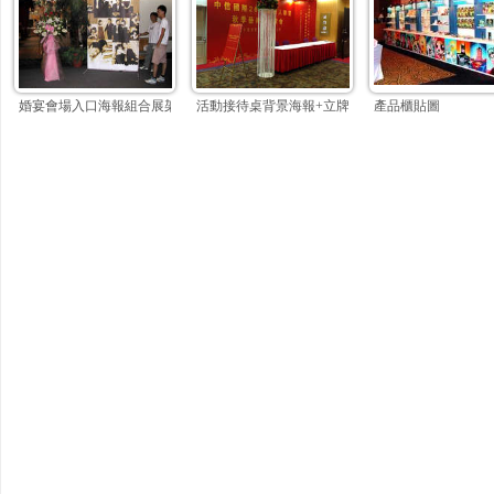
婚宴會場入口海報組合展架
活動接待桌背景海報+立牌輸出-1
產品櫃貼圖