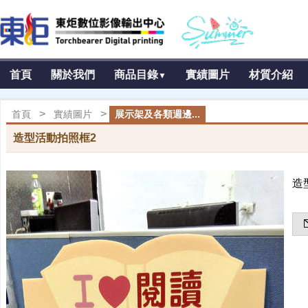
首頁
關於我們
商品目錄
實績圖片
材質介紹
▼
>
>
首頁
實績圖片
展示架及各類週邊...
造型活動拍照框2
造