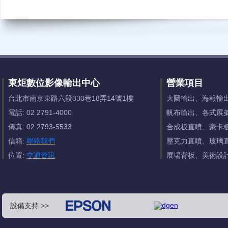
東炬數位影像輸出中心
營業項目
台北市南京東路六段330巷18弄14號1樓
大圖輸出、海報輸
電話: 02 2791-4000
帆布輸出、各式展
傳真: 02 2793-5533
合成板直噴、豪卡
信箱:
聯絡我們
壓克力直噴、玻璃
位置:
交通資訊
展場背板、美術設
設備支持 >>