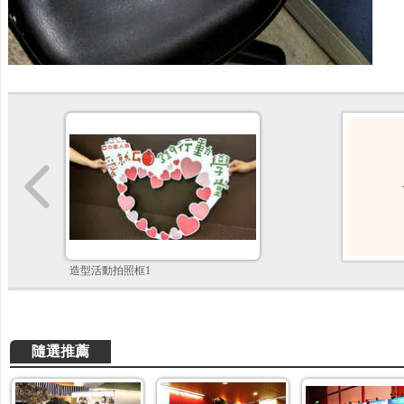
造型活動拍照框1
隨選推薦