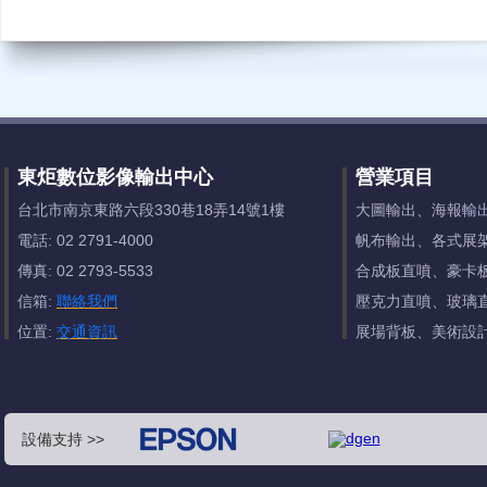
東炬數位影像輸出中心
營業項目
台北市南京東路六段330巷18弄14號1樓
大圖輸出、海報輸
電話: 02 2791-4000
帆布輸出、各式展
傳真: 02 2793-5533
合成板直噴、豪卡
信箱:
聯絡我們
壓克力直噴、玻璃
位置:
交通資訊
展場背板、美術設
設備支持 >>