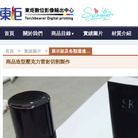
首頁
關於我們
商品目錄
實績圖片
材質介紹
▼
>
>
首頁
實績圖片
展示架及各類週邊...
商品造型壓克力雷射切割製作