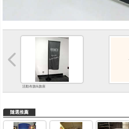
活動布旗&旗座
隨選推薦