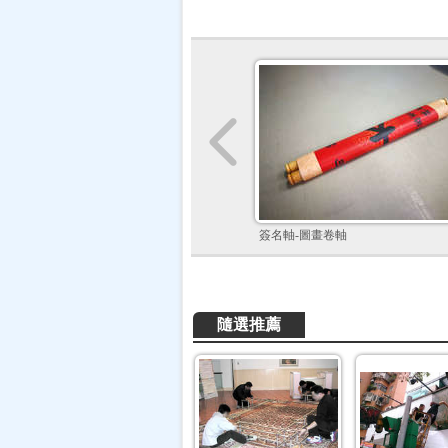
簽名軸-圖畫卷軸
隨選推薦