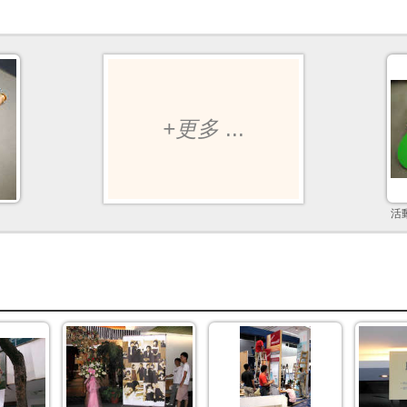
+更多
...
活