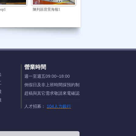
op1
陳列區背景海報1
營業時間
出
週一至週五09:00~18:00
工
例假日及非上班時間採預約制
噴
趕稿與其它需求敬請來電確認
噴
人才招募：
104人力銀行