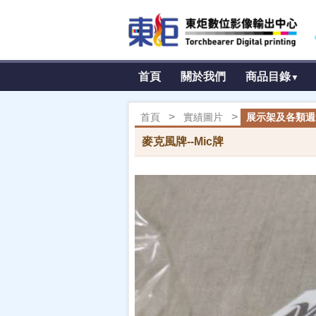
首頁
關於我們
商品目錄
▼
>
>
首頁
實績圖片
展示架及各類週邊
麥克風牌--Mic牌