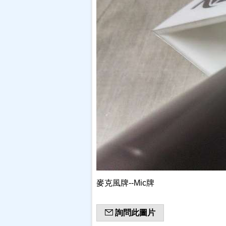
麥克風牌--Mic牌
詢問此圖片