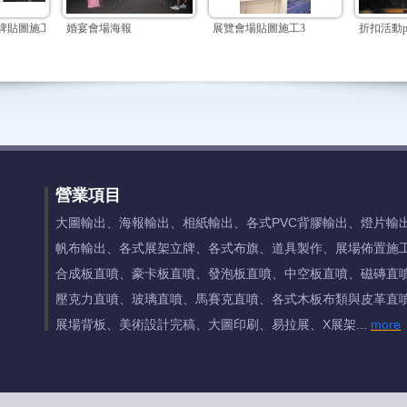
牌貼圖施工
婚宴會場海報
展覽會場貼圖施工3
折扣活動p
營業項目
大圖輸出、海報輸出、相紙輸出、各式PVC背膠輸出、燈片輸
帆布輸出、各式展架立牌、各式布旗、道具製作、展場佈置施
合成板直噴、豪卡板直噴、發泡板直噴、中空板直噴、磁磚直
壓克力直噴、玻璃直噴、馬賽克直噴、各式木板布類與皮革直
展場背板、美術設計完稿、大圖印刷
、
易拉展
、
X展架...
more