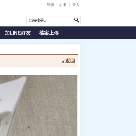
簡體
|
註冊
|
登入
加LINE好友
檔案上傳
返回
▲