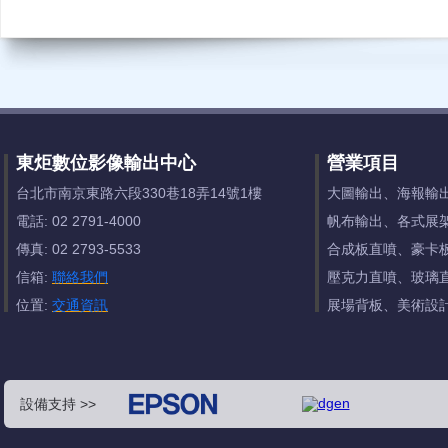
東炬數位影像輸出中心
營業項目
台北市南京東路六段330巷18弄14號1樓
大圖輸出、海報輸
電話: 02 2791-4000
帆布輸出、各式展
傳真: 02 2793-5533
合成板直噴、豪卡
信箱:
聯絡我們
壓克力直噴、玻璃
位置:
交通資訊
展場背板、美術設
設備支持 >>