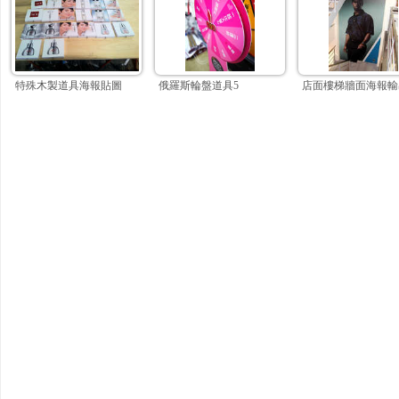
特殊木製道具海報貼圖
俄羅斯輪盤道具5
店面樓梯牆面海報輸