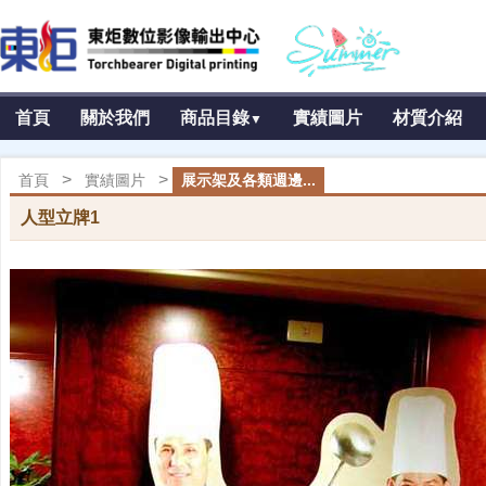
首頁
關於我們
商品目錄
實績圖片
材質介紹
▼
>
>
首頁
實績圖片
展示架及各類週邊...
人型立牌1