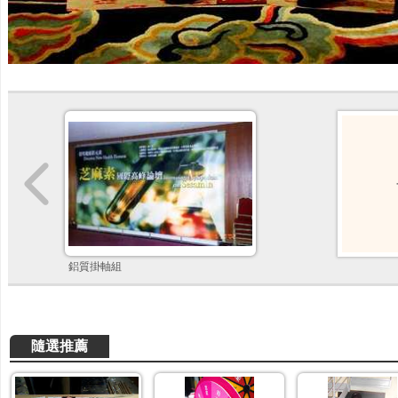
鋁質掛軸組
隨選推薦