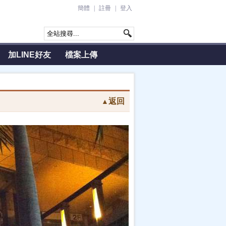
簡體
|
註冊
|
登入
加LINE好友
檔案上傳
返回
▲