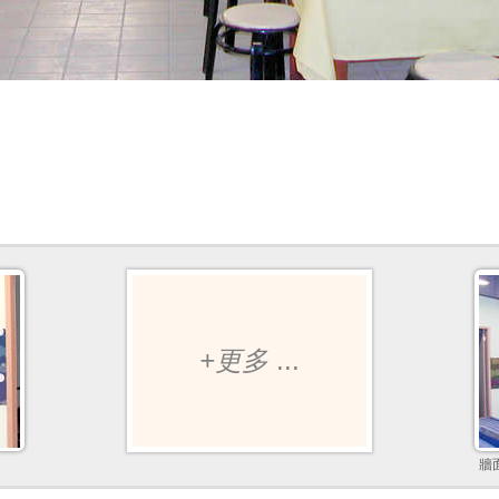
+更多
...
牆