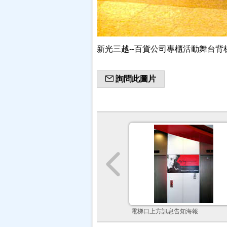
新光三越--百貨公司專櫃活動舞台背
詢問此圖片
電梯口上方訊息告知海報