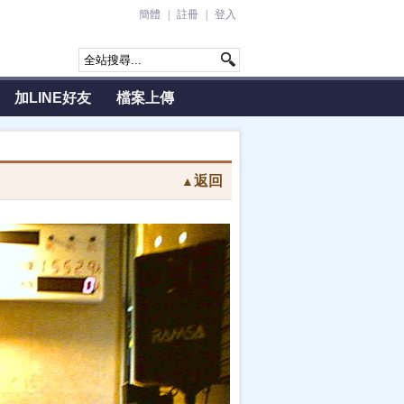
簡體
|
註冊
|
登入
加LINE好友
檔案上傳
返回
▲