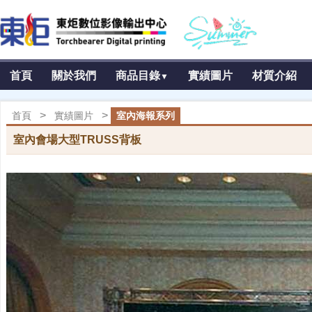
首頁
關於我們
商品目錄
實績圖片
材質介紹
▼
>
>
首頁
實績圖片
室內海報系列
室內會場大型TRUSS背板