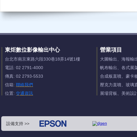
東炬數位影像輸出中心
營業項目
台北市南京東路六段330巷18弄14號1樓
大圖輸出、海報輸
電話: 02 2791-4000
帆布輸出、各式展
傳真: 02 2793-5533
合成板直噴、豪卡
信箱:
聯絡我們
壓克力直噴、玻璃
位置:
交通資訊
展場背板、美術設
設備支持 >>