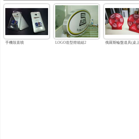
手機殼直噴
LOGO造型燈箱組2
俄羅斯輪盤道具(桌上迷